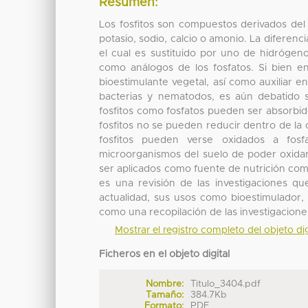
Resumen:
Los fosfitos son compuestos derivados de
potasio, sodio, calcio o amonio. La diferenc
el cual es sustituido por uno de hidrógeno.
como análogos de los fosfatos. Si bien en
bioestimulante vegetal, así como auxiliar 
bacterias y nematodos, es aún debatido s
fosfitos como fosfatos pueden ser absorbido
fosfitos no se pueden reducir dentro de la 
fosfitos pueden verse oxidados a fosf
microorganismos del suelo de poder oxidar 
ser aplicados como fuente de nutrición comp
es una revisión de las investigaciones qu
actualidad, sus usos como bioestimulador, f
como una recopilación de las investigacione
Mostrar el registro completo del objeto dig
Ficheros en el objeto digital
Nombre:
Titulo_3404.pdf
Tamaño:
384.7Kb
Formato:
PDF