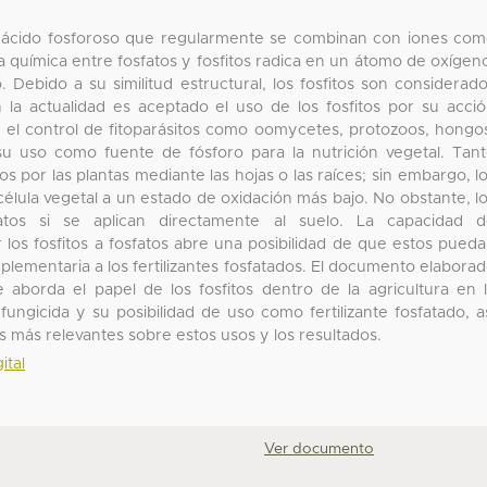
l ácido fosforoso que regularmente se combinan con iones co
ia química entre fosfatos y fosfitos radica en un átomo de oxígen
 Debido a su similitud estructural, los fosfitos son considerad
 la actualidad es aceptado el uso de los fosfitos por su acci
en el control de fitoparásitos como oomycetes, protozoos, hongo
u uso como fuente de fósforo para la nutrición vegetal. Tan
s por las plantas mediante las hojas o las raíces; sin embargo, l
célula vegetal a un estado de oxidación más bajo. No obstante, l
atos si se aplican directamente al suelo. La capacidad d
los fosfitos a fosfatos abre una posibilidad de que estos pued
lementaria a los fertilizantes fosfatados. El documento elabora
e aborda el papel de los fosfitos dentro de la agricultura en 
ungicida y su posibilidad de uso como fertilizante fosfatado, a
s más relevantes sobre estos usos y los resultados.
ital
Ver documento