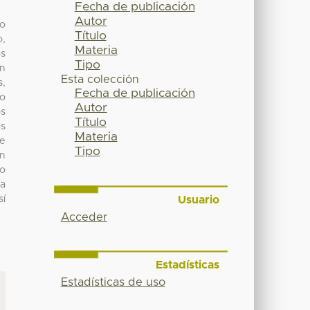
Fecha de publicación
Autor
mo
Título
o,
Materia
os
Tipo
ón
Esta colección
s,
Fecha de publicación
to
Autor
os
Título
os
Materia
e
Tipo
an
do
la
Usuario
sí
Acceder
Estadísticas
Estadísticas de uso