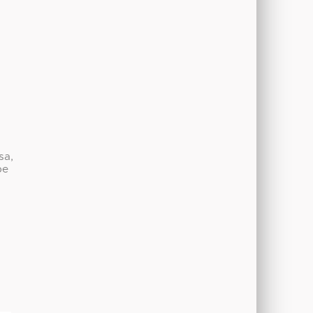
sa,
be