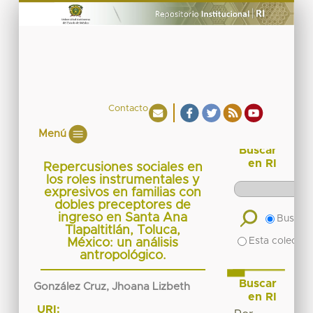
Contacto
Menú
Buscar
en RI
Repercusiones sociales en
los roles instrumentales y
expresivos en familias con
dobles preceptores de
ingreso en Santa Ana
Buscar 
Tlapaltitlán, Toluca,
Esta colecció
México: un análisis
antropológico.
Buscar
González Cruz, Jhoana Lizbeth
en RI
URI: