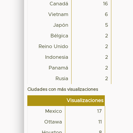
Canadá
16
Vietnam
6
Japón
5
Bélgica
2
Reino Unido
2
Indonesia
2
Panamá
2
Rusia
2
Ciudades con más visualizaciones
Visualizaciones
Mexico
17
Ottawa
11
Houston
8