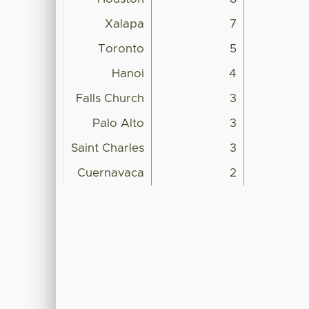
Xalapa
7
Toronto
5
Hanoi
4
Falls Church
3
Palo Alto
3
Saint Charles
3
Cuernavaca
2