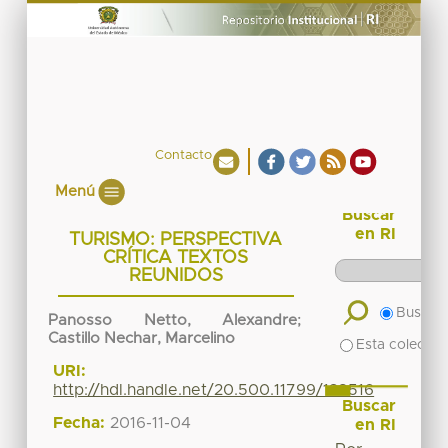
Contacto
Menú
Buscar
en RI
TURISMO: PERSPECTIVA
CRÍTICA TEXTOS
REUNIDOS
Buscar 
Panosso Netto, Alexandre
;
Castillo Nechar, Marcelino
Esta colecció
URI:
http://hdl.handle.net/20.500.11799/138516
Buscar
Fecha:
2016-11-04
en RI