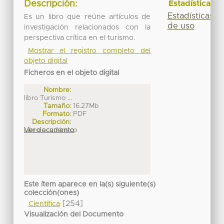
Descripción:
Estadísticas
Estadísticas
Es un libro que reúne artículos de
de uso
investigación relacionados con la
perspectiva crítica en el turismo.
Mostrar el registro completo del
objeto digital
Ficheros en el objeto digital
Nombre:
libro Turismo ...
Tamaño:
16.27Mb
Formato:
PDF
Descripción:
Libro académico
Ver documento
Este ítem aparece en la(s) siguiente(s)
colección(ones)
[254]
Científica
Visualización del Documento