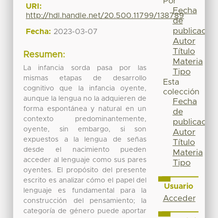
Por
URI:
Fecha
http://hdl.handle.net/20.500.11799/138789
de
publicación
Fecha:
2023-03-07
Autor
Título
Resumen:
Materia
La infancia sorda pasa por las
Tipo
mismas etapas de desarrollo
Esta
cognitivo que la infancia oyente,
colección
aunque la lengua no la adquieren de
Fecha
forma espontánea y natural en un
de
contexto predominantemente,
publicación
oyente, sin embargo, si son
Autor
expuestos a la lengua de señas
Título
desde el nacimiento pueden
Materia
acceder al lenguaje como sus pares
Tipo
oyentes. El propósito del presente
escrito es analizar cómo el papel del
Usuario
lenguaje es fundamental para la
Acceder
construcción del pensamiento; la
categoría de género puede aportar