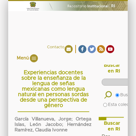
Contacto
Menú
Buscar
en RI
Experiencias docentes
sobre la enseñanza de la
lengua de señas
mexicanas como lengua
natural en personas sordas
Buscar 
desde una perspectiva de
Esta colecció
género
García Villanueva, Jorge
;
Ortega
Buscar
Islas, León Jacobo
;
Hernández
en RI
Ramírez, Claudia Ivonne