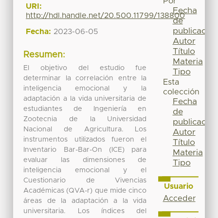
Por
URI:
Fecha
http://hdl.handle.net/20.500.11799/138800
de
publicación
Fecha:
2023-06-05
Autor
Título
Resumen:
Materia
El objetivo del estudio fue
Tipo
determinar la correlación entre la
Esta
inteligencia emocional y la
colección
adaptación a la vida universitaria de
Fecha
estudiantes de Ingeniería en
de
Zootecnia de la Universidad
publicación
Nacional de Agricultura. Los
Autor
instrumentos utilizados fueron el
Título
Inventario Bar-Bar-On (ICE) para
Materia
evaluar las dimensiones de
Tipo
inteligencia emocional y el
Cuestionario de Vivencias
Usuario
Académicas (QVA-r) que mide cinco
Acceder
áreas de la adaptación a la vida
universitaria. Los índices del