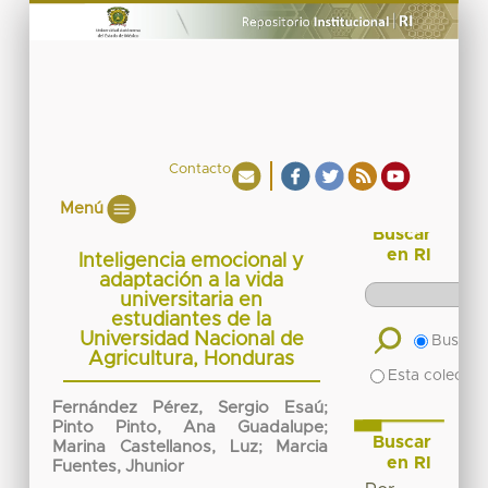
Contacto
Menú
Buscar
en RI
Inteligencia emocional y
adaptación a la vida
universitaria en
estudiantes de la
Universidad Nacional de
Buscar 
Agricultura, Honduras
Esta colecció
Fernández Pérez, Sergio Esaú
;
Pinto Pinto, Ana Guadalupe
;
Buscar
Marina Castellanos, Luz
;
Marcia
en RI
Fuentes, Jhunior