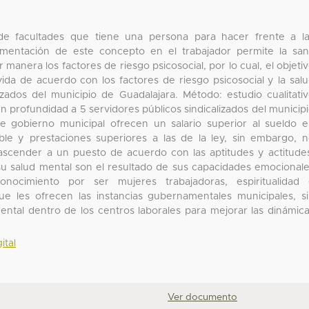
 de facultades que tiene una persona para hacer frente a l
mentación de este concepto en el trabajador permite la sa
manera los factores de riesgo psicosocial, por lo cual, el objeti
da de acuerdo con los factores de riesgo psicosocial y la sal
izados del municipio de Guadalajara. Método: estudio cualitati
 profundidad a 5 servidores públicos sindicalizados del municip
 de gobierno municipal ofrecen un salario superior al sueldo 
exible y prestaciones superiores a las de la ley, sin embargo, 
ascender a un puesto de acuerdo con las aptitudes y actitude
 su salud mental son el resultado de sus capacidades emocional
nocimiento por ser mujeres trabajadoras, espiritualidad 
ue les ofrecen las instancias gubernamentales municipales, s
ental dentro de los centros laborales para mejorar las dinámic
ital
Ver documento