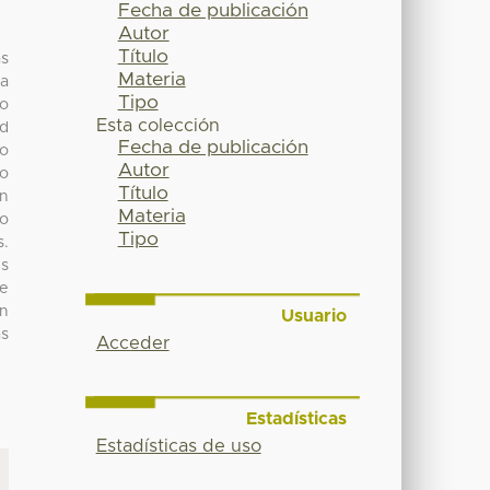
Fecha de publicación
Autor
Título
as
Materia
na
Tipo
vo
Esta colección
ud
Fecha de publicación
vo
Autor
io
Título
en
Materia
no
Tipo
s.
es
e
in
Usuario
as
Acceder
Estadísticas
Estadísticas de uso