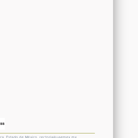
ca, Estado de México.
rectoria@uaemex.mx