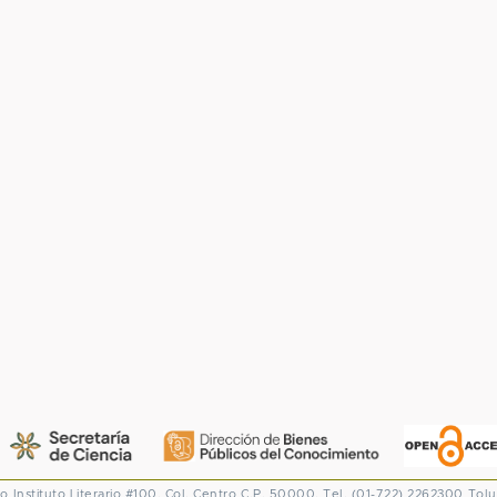
co
Instituto Literario #100. Col. Centro
C.P. 50000. Tel. (01-722) 2262300
Tolu