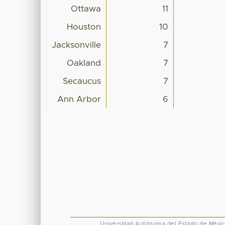
Ottawa
11
Houston
10
Jacksonville
7
Oakland
7
Secaucus
7
Ann Arbor
6
Universidad Autónoma del Estado de Méxi