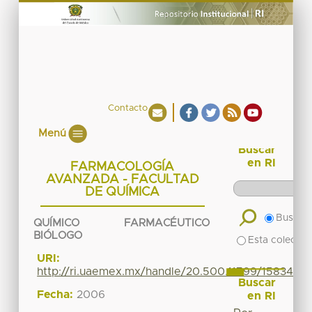
Contacto
Menú
Buscar
en RI
FARMACOLOGÍA
AVANZADA - FACULTAD
DE QUÍMICA
Buscar 
QUÍMICO FARMACÉUTICO
BIÓLOGO
Esta colecció
URI:
http://ri.uaemex.mx/handle/20.500.11799/15834
Buscar
Fecha:
2006
en RI