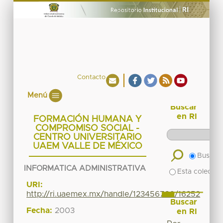
Contacto
Menú
Buscar
en RI
FORMACIÓN HUMANA Y
COMPROMISO SOCIAL -
CENTRO UNIVERSITARIO
UAEM VALLE DE MÉXICO
Buscar 
INFORMATICA ADMINISTRATIVA
Esta colecció
URI:
http://ri.uaemex.mx/handle/123456789/16252
Buscar
Fecha:
2003
en RI