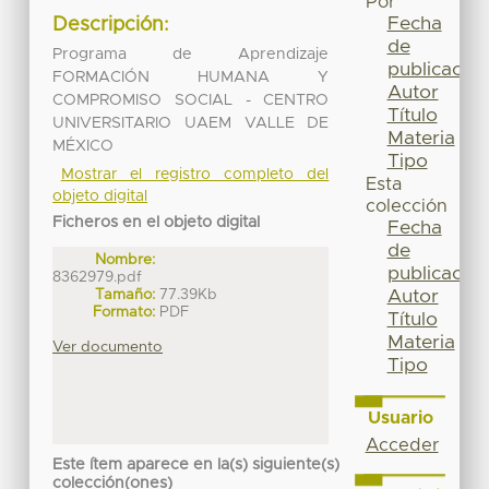
Por
Fecha
Descripción:
de
Programa de Aprendizaje
publicación
FORMACIÓN HUMANA Y
Autor
COMPROMISO SOCIAL - CENTRO
Título
UNIVERSITARIO UAEM VALLE DE
Materia
MÉXICO
Tipo
Mostrar el registro completo del
Esta
objeto digital
colección
Ficheros en el objeto digital
Fecha
de
Nombre:
publicación
8362979.pdf
Tamaño:
77.39Kb
Autor
Formato:
PDF
Título
Materia
Ver documento
Tipo
Usuario
Acceder
Este ítem aparece en la(s) siguiente(s)
colección(ones)