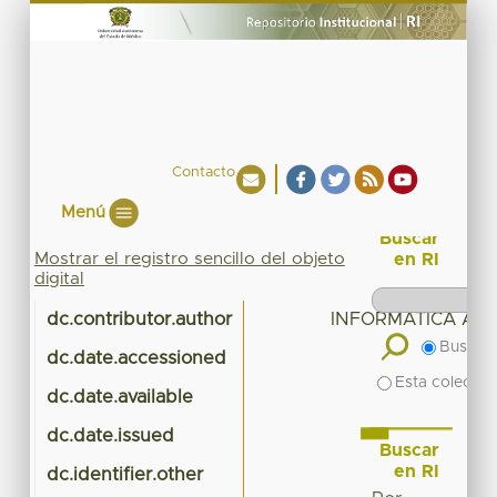
Contacto
Menú
Buscar
Mostrar el registro sencillo del objeto
en RI
digital
dc.contributor.author
INFORMATICA ADM
Buscar 
dc.date.accessioned
20
Esta colecció
dc.date.available
20
dc.date.issued
Buscar
en RI
dc.identifier.other