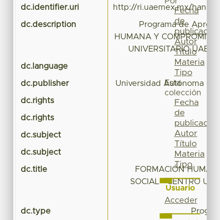
Por
dc.identifier.uri
http://ri.uaemex.mx/handl
Fecha
de
dc.description
Programa de Apren
publicación
HUMANA Y COMPROMISO S
Autor
UNIVERSITARIO UAEM 
Título
Materia
dc.language
Tipo
Esta
dc.publisher
Universidad Autónoma del
colección
dc.rights
Fecha
de
dc.rights
publicación
Autor
dc.subject
Título
dc.subject
Materia
Tipo
dc.title
FORMACIÓN HUMAN
SOCIAL - CENTRO UNI
Usuario
Acceder
dc.type
Progra