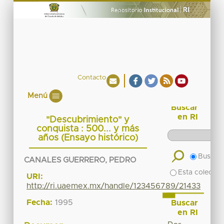
Contacto
Menú
Buscar
en RI
"Descubrimiento" y
conquista : 500... y más
años (Ensayo histórico)
Buscar 
CANALES GUERRERO, PEDRO
Esta colecció
URI:
http://ri.uaemex.mx/handle/123456789/21433
Fecha:
1995
Buscar
en RI