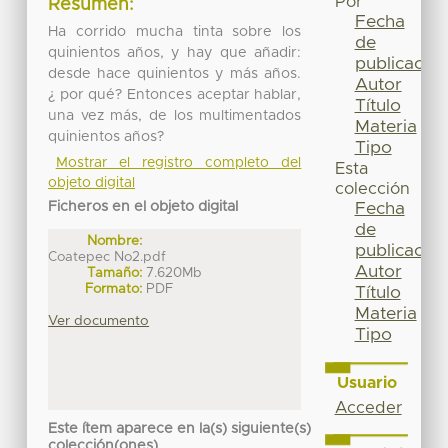
Por
Resumen:
Fecha
Ha corrido mucha tinta sobre los
de
quinientos años, y hay que añadir:
publicación
desde hace quinientos y más años.
Autor
¿ por qué? Entonces aceptar hablar,
Título
una vez más, de los multimentados
Materia
quinientos años?
Tipo
Mostrar el registro completo del
Esta
objeto digital
colección
Ficheros en el objeto digital
Fecha
de
Nombre:
publicación
Coatepec No2.pdf
Autor
Tamaño:
7.620Mb
Formato:
PDF
Título
Materia
Ver documento
Tipo
Usuario
Acceder
Este ítem aparece en la(s) siguiente(s)
colección(ones)