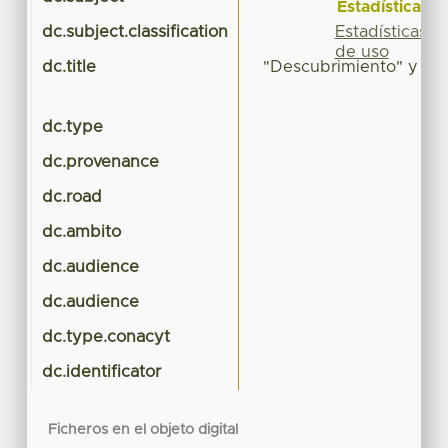
Estadísticas
Estadísticas
dc.subject.classification
de uso
dc.title
"Descubrimiento" y con
añ
dc.type
dc.provenance
dc.road
dc.ambito
dc.audience
dc.audience
dc.type.conacyt
dc.identificator
Ficheros en el objeto digital