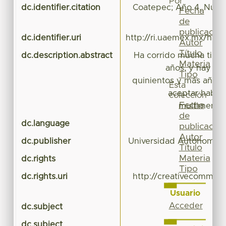
Por
dc.identifier.citation
Coatepec; Año 4, Núme
Fecha
de
publicación
dc.identifier.uri
http://ri.uaemex.mx/han
Autor
Título
dc.description.abstract
Ha corrido mucha tinta
Materia
años, y hay qu
Tipo
quinientos y más años.
Esta
aceptar hablar
colección
Fecha
multimentad
de
dc.language
publicación
Autor
dc.publisher
Universidad Autónoma d
Título
Materia
dc.rights
Tipo
dc.rights.uri
http://creativecommons
Usuario
Acceder
dc.subject
dc.subject