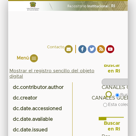
Contacto
Menú
Buscar
Mostrar el registro sencillo del objeto
en RI
digital
dc.contributor.author
CANALES GU
Buscar 
dc.creator
CANALES GUERRE
Esta colecció
dc.date.accessioned
2
dc.date.available
2
Buscar
en RI
dc.date.issued