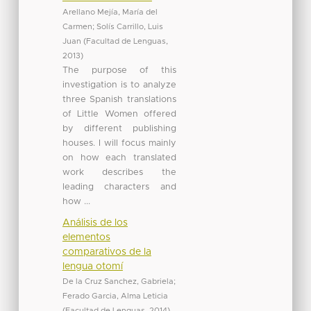
Arellano Mejía, María del
Carmen
;
Solís Carrillo, Luis
Juan
(
Facultad de Lenguas
,
2013
)
The purpose of this
investigation is to analyze
three Spanish translations
of Little Women offered
by different publishing
houses. I will focus mainly
on how each translated
work describes the
leading characters and
how ...
Análisis de los
elementos
comparativos de la
lengua otomí
De la Cruz Sanchez, Gabriela
;
Ferado Garcia, Alma Leticia
(
Facultad de Lenguas
,
2014
)