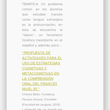
TEMÁTICA Un problema
común en los alumnos
que estudian francés
como lengua extranjera
es la pronunciación; en
ésta se encuentra la
“liaison”, un fenómeno
fonético inexistente en el
español y, además, poco ...
“PROPUESTA DE
ACTIVIDADES PARA EL
USO DE ESTRATEGIAS
COGNITIVAS Y
METACOGNITIVAS EN
LA COMPRENSIÓN
ORAL DEL FRANCÉS
NIVEL B1.”
Chávez Bello, Yuridiana
;
Ferraris Annick, Christelle
(
Facultad de Lenguas
,
2013
)
L’objectif de ce travail est