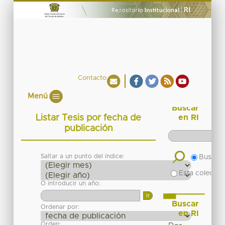
Contacto
Menú
Buscar
Listar Tesis por fecha de
en RI
publicación
Saltar a un punto del índice:
Buscar 
Esta colecció
O introducir un año:
Buscar
Ordenar por:
en RI
Orden: