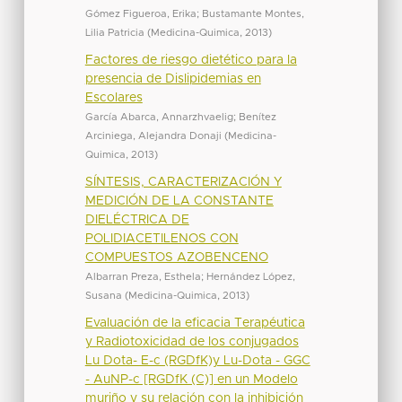
Gómez Figueroa, Erika
;
Bustamante Montes,
Lilia Patricia
(
Medicina-Quimica
,
2013
)
Factores de riesgo dietético para la
presencia de Dislipidemias en
Escolares
García Abarca, Annarzhvaelig
;
Benítez
Arciniega, Alejandra Donaji
(
Medicina-
Quimica
,
2013
)
SÍNTESIS, CARACTERIZACIÓN Y
MEDICIÓN DE LA CONSTANTE
DIELÉCTRICA DE
POLIDIACETILENOS CON
COMPUESTOS AZOBENCENO
Albarran Preza, Esthela
;
Hernández López,
Susana
(
Medicina-Quimica
,
2013
)
Evaluación de la eficacia Terapéutica
y Radiotoxicidad de los conjugados
Lu Dota- E-c (RGDfK)y Lu-Dota - GGC
- AuNP-c [RGDfK (C)] en un Modelo
muriño y su relación con la inhibición