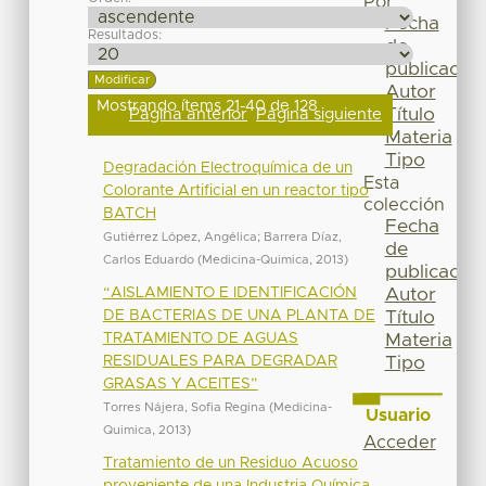
Por
Fecha
Resultados:
de
publicación
Autor
Mostrando ítems 21-40 de 128
Título
Página anterior
Página siguiente
Materia
Tipo
Degradación Electroquímica de un
Esta
Colorante Artificial en un reactor tipo
colección
BATCH
Fecha
Gutiérrez López, Angélica
;
Barrera Díaz,
de
Carlos Eduardo
(
Medicina-Quimica
,
2013
)
publicación
“AISLAMIENTO E IDENTIFICACIÓN
Autor
DE BACTERIAS DE UNA PLANTA DE
Título
TRATAMIENTO DE AGUAS
Materia
RESIDUALES PARA DEGRADAR
Tipo
GRASAS Y ACEITES”
Torres Nájera, Sofia Regina
(
Medicina-
Usuario
Quimica
,
2013
)
Acceder
Tratamiento de un Residuo Acuoso
proveniente de una Industria Química