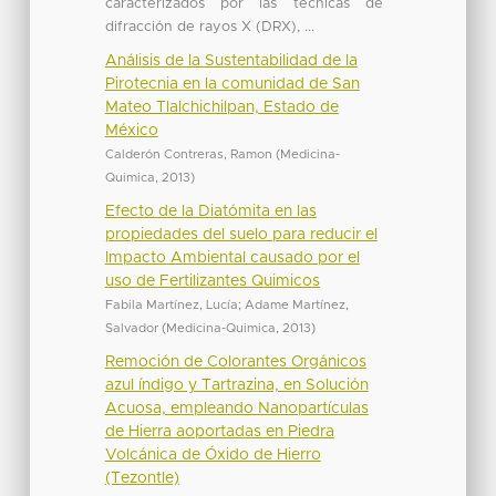
caracterizados por las técnicas de
difracción de rayos X (DRX), ...
Análisis de la Sustentabilidad de la
Pirotecnia en la comunidad de San
Mateo Tlalchichilpan, Estado de
México
Calderón Contreras, Ramon
(
Medicina-
Quimica
,
2013
)
Efecto de la Diatómita en las
propiedades del suelo para reducir el
Impacto Ambiental causado por el
uso de Fertilizantes Quimicos
Fabila Martínez, Lucía
;
Adame Martínez,
Salvador
(
Medicina-Quimica
,
2013
)
Remoción de Colorantes Orgánicos
azul índigo y Tartrazina, en Solución
Acuosa, empleando Nanopartículas
de Hierra aoportadas en Piedra
Volcánica de Óxido de Hierro
(Tezontle)