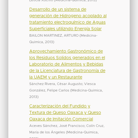
Leticia Xóchitl
(
Medicina-Quimica
,
2013
)
Desarrollo de un sistema de
generación de Hidrogeno acoplado al
tratamiento electroquímico de Aguas
Superficiales utilizndo Energía Solar
BAILON MARTINEZ, ARTURO
(
Medicina-
Quimica
,
2013
)
Aprovechamiento Gastronómico de
los Residuos Solidos generados en el
Laboratorio de Alimentos y Bebidas
de la Licenciatura de Gastronomía de
la UAEM y un Restaurante
Sánchez Rivera, César Augusto
;
Viesca
González, Felipe Carlos
(
Medicina-Quimica
,
2013
)
Caracterización del Fundido y
Textura de Queso Oaxaca y Queso
Oaxaca de Imitación Comercial
Aceves Sánchez, José Francisco
;
Colín Cruz,
María de los Ángeles
(
Medicina-Quimica
,