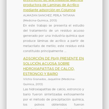
productora de Laminas de Acrílico
mediante adsorción en Columna
ALMAZAN SANCHEZ, PERLA TATIANA
(
Medicina-Quimica
,
2013
)
En este trabajo se presenta el estudio
del tratamiento de un residuo acuoso
generado por una industria química que
produce láminas de acrílico a partir de
metacrilato de metilo; este residuo está
constituido principalmente ...
ADSORCIÓN DE Pb(ll) PRESENTE EN
SOLUCIÓN ACUOSA SOBRE
HIDROXIAPATITAS DE CALCIO,
ESTRONCIO Y BARIO
Vilchis Granados, Jaqueline
(
Medicina-
Quimica
,
2013
)
Las hidroxiapatitas de calcio, estroncio y
bario fueron sintetizadas exitosamente
por el método de precipitación química,
los polvos obtenidos fueron