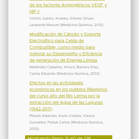
de los factores Angiogénicos VEGF y
HIF-1
Vilchis Juárez, Andrea
;
Gómez Olivan,
Leobardo Manuel
(
Medicina-Quimica
,
2013
)
Modificación de Cátodo y Soporte
Electrolítico para Celda de
Combustible, como medio para
mejorar su Desempeño y Eficiencia
de generación de Energía Limpia
Meléndez Ceballos, Arturo
;
Barrera Díaz,
Carlos Eduardo
(
Medicina-Quimica
,
2013
)
Efectos en las actividades
económicas en los pueblos Riberenos
del curso alto del Río Lerma por la
extracción del Agua de las Lagunas
(1942-2011)
Pillado Albarrán, Karla Violeta
;
Viesca
González, Felipe Carlos
(
Medicina-Quimica
,
2013
)
Mostrando ítems 21-40 de 128