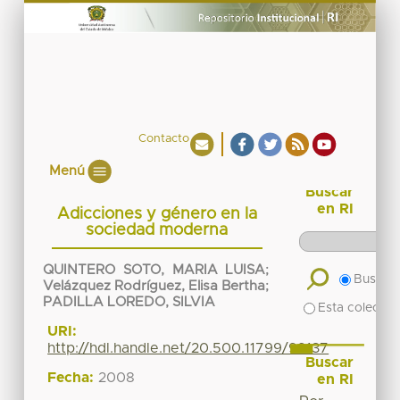
Contacto
Menú
Buscar
en RI
Adicciones y género en la
sociedad moderna
QUINTERO SOTO, MARIA LUISA
;
Buscar 
Velázquez Rodríguez, Elisa Bertha
;
PADILLA LOREDO, SILVIA
Esta colecció
URI:
http://hdl.handle.net/20.500.11799/99137
Buscar
Fecha:
2008
en RI