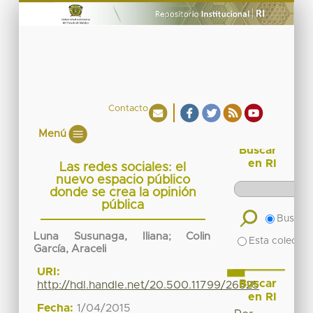
Contacto
Menú
Buscar
en RI
Las redes sociales: el
nuevo espacio público
donde se crea la opinión
pública
Buscar 
Luna Susunaga, Iliana
;
Colin
Esta colecció
García, Araceli
URI:
Buscar
http://hdl.handle.net/20.500.11799/26525
en RI
Fecha:
1/04/2015