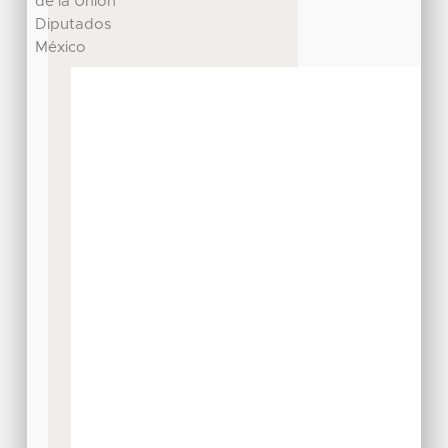
de la Unión
Diputados
México