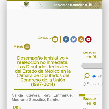
Contacto
Menú
Buscar
en RI
Desempeño legislativo y
reelección no inmediata.
Los Diputados federales
del Estado de México en la
Cámara de Diputados del
Buscar 
Congreso de la Unión
Esta colecció
(1997-2014)
García Cuevas, Ray Emmanuel
;
Buscar
Medrano González, Ramiro
en RI
URI: