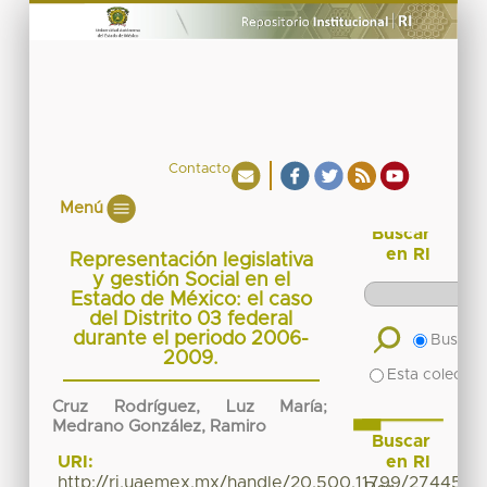
Contacto
Menú
Buscar
en RI
Representación legislativa
y gestión Social en el
Estado de México: el caso
del Distrito 03 federal
durante el periodo 2006-
Buscar 
2009.
Esta colecció
Cruz Rodríguez, Luz María
;
Medrano González, Ramiro
Buscar
en RI
URI:
http://ri.uaemex.mx/handle/20.500.11799/27445