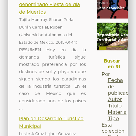
denominado Fiesta de día
de Muertos
;
Tujillo Monrroy, Sharon Perla
Durán Carbajal, Rubén
(
Universidad Autónoma del
,
)
Estado de Mexico
2015-01-14
RESUMEN Hoy en día la
demanda turística sigue
Buscar
mostrado preferencia por los
en RI
destinos de sol y playa ya que
Por
siguen siendo los paradigmas
Fecha
de la industria turística. En el
de
publicación
caso de México que es
Autor
considerado uno de los países
Título
...
Materia
Tipo
Plan de Desarrollo Turístico
Esta
Municipal
colección
;
Leslie A.Cruz Lujan
Gonzalez