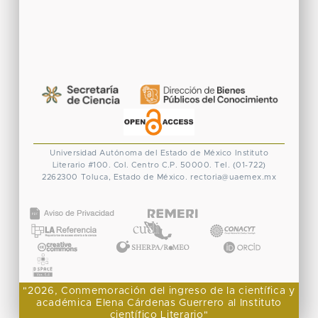
Universidad Autónoma del Estado de México
Instituto
Literario #100. Col. Centro
C.P. 50000. Tel. (01-722)
2262300
Toluca, Estado de México.
rectoria@uaemex.mx
CONACYT
"2026, Conmemoración del ingreso de la científica y
académica Elena Cárdenas Guerrero al Instituto
científico Literario"