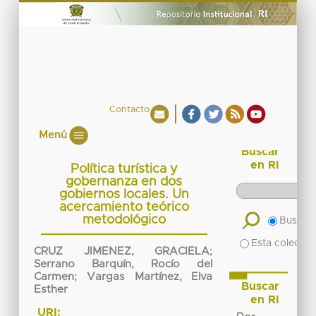
Contacto
Menú
Buscar
en RI
Política turística y
gobernanza en dos
gobiernos locales. Un
acercamiento teórico
metodológico
Buscar 
Esta colecció
CRUZ JIMENEZ, GRACIELA
;
Serrano Barquín, Rocío del
Carmen
;
Vargas Martínez, Elva
Buscar
Esther
en RI
URI: