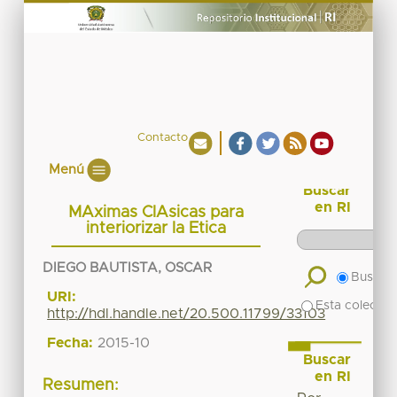
Contacto
Menú
Buscar
en RI
MAximas ClAsicas para
interiorizar la Etica
DIEGO BAUTISTA, OSCAR
Buscar 
URI:
Esta colecció
http://hdl.handle.net/20.500.11799/33103
Fecha:
2015-10
Buscar
en RI
Resumen: