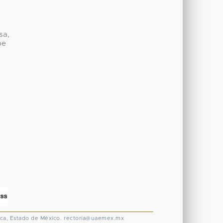
sa,
be
ca, Estado de México.
rectoria@uaemex.mx