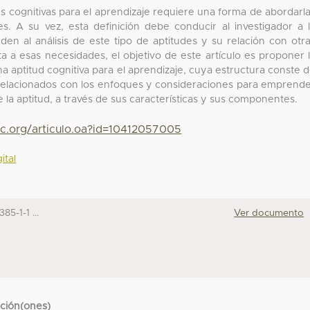
es cognitivas para el aprendizaje requiere una forma de abordarl
es. A su vez, esta definición debe conducir al investigador a 
n al análisis de este tipo de aptitudes y su relación con otr
ta a esas necesidades, el objetivo de este artículo es proponer 
na aptitud cognitiva para el aprendizaje, cuya estructura conste 
s relacionados con los enfoques y consideraciones para emprend
de la aptitud, a través de sus características y sus componentes.
yc.org/articulo.oa?id=10412057005
ital
5-1-1 ...
Ver documento
cción(ones)