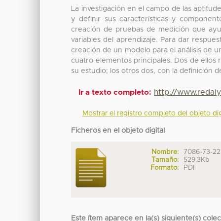
La investigación en el campo de las aptitud
y definir sus características y component
creación de pruebas de medición que ayude
variables del aprendizaje. Para dar respues
creación de un modelo para el análisis de u
cuatro elementos principales. Dos de ello
su estudio; los otros dos, con la definición 
http://www.redal
Ir a texto completo:
Mostrar el registro completo del objeto dig
Ficheros en el objeto digital
Nombre:
7086-73-2238
Tamaño:
529.3Kb
Formato:
PDF
Este ítem aparece en la(s) siguiente(s) cole