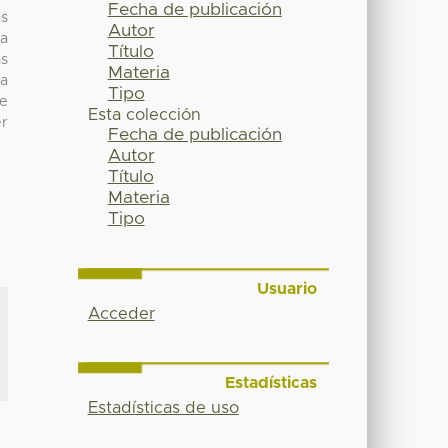
Fecha de publicación
as
Autor
la
Título
as
Materia
la
Tipo
de
Esta colección
er
Fecha de publicación
Autor
Título
Materia
Tipo
Usuario
Acceder
Estadísticas
Estadísticas de uso