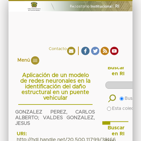
Contacto
Menú
Buscar
en RI
Aplicación de un modelo
de redes neuronales en la
identificación del daño
estructural en un puente
vehicular
Buscar 
Esta colecció
GONZALEZ PEREZ, CARLOS
ALBERTO
;
VALDES GONZALEZ,
JESUS
Buscar
en RI
URI:
http://hdl.handle.net/20.500.11799/38166