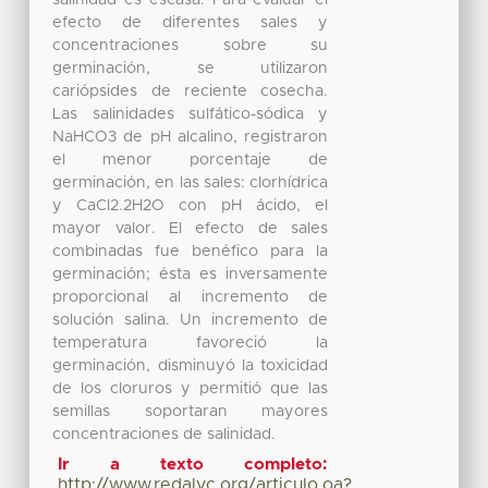
salinidad es escasa. Para evaluar el
efecto de diferentes sales y
concentraciones sobre su
germinación, se utilizaron
cariópsides de reciente cosecha.
Las salinidades sulfático-sódica y
NaHCO3 de pH alcalino, registraron
el menor porcentaje de
germinación, en las sales: clorhídrica
y CaCl2.2H2O con pH ácido, el
mayor valor. El efecto de sales
combinadas fue benéfico para la
germinación; ésta es inversamente
proporcional al incremento de
solución salina. Un incremento de
temperatura favoreció la
germinación, disminuyó la toxicidad
de los cloruros y permitió que las
semillas soportaran mayores
concentraciones de salinidad.
Ir a texto completo:
http://www.redalyc.org/articulo.oa?