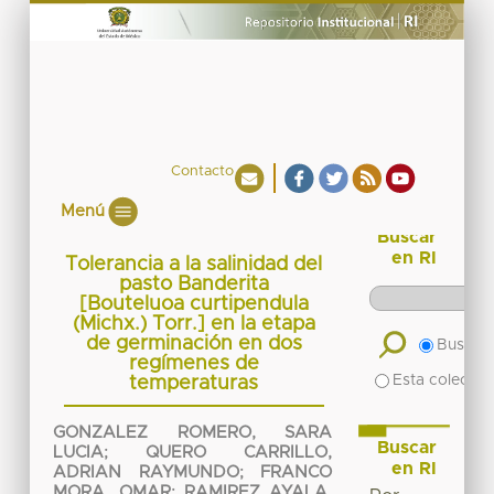
Contacto
Menú
Buscar
en RI
Tolerancia a la salinidad del
pasto Banderita
[Bouteluoa curtipendula
(Michx.) Torr.] en la etapa
de germinación en dos
Buscar 
regímenes de
Esta colecció
temperaturas
GONZALEZ ROMERO, SARA
Buscar
LUCIA
;
QUERO CARRILLO,
en RI
ADRIAN RAYMUNDO
;
FRANCO
MORA, OMAR
;
RAMIREZ AYALA,