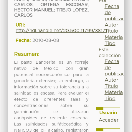
Por
CARLOS
;
ORTEGA ESCOBAR,
Fecha
HECTOR MANUEL
;
TREJO LOPEZ,
de
CARLOS
publicación
Autor
URI:
http://hdl.handle.net/20.500.11799/38171
Título
Materia
Fecha:
2010-08-08
Tipo
Esta
Resumen:
colección
Fecha
El pasto Banderita es un forraje
de
nativo de México, con gran
publicación
potencial socioeconómico para la
Autor
ganadería extensiva; sin embargo, la
Título
información sobre su tolerancia a la
Materia
salinidad es escasa. Para evaluar el
Tipo
efecto de diferentes sales y
concentraciones sobre su
germinación, se utilizaron
Usuario
cariópsides de reciente cosecha.
Acceder
Las salinidades sulfáticosódica y
NaHCO3 de pH alcalino, registraron