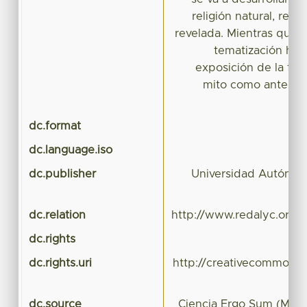
religión natural, religi
revelada. Mientras que e
tematización habr
exposición de la for
mito como antesala
dc.format
dc.language.iso
dc.publisher
Universidad Autónom
dc.relation
http://www.redalyc.org/r
dc.rights
dc.rights.uri
http://creativecommons.
dc.source
Ciencia Ergo Sum (Méxi