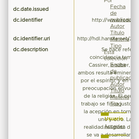
Por
Fecha
dc.date.issued
de
publicación
dc.identifier
http://www.redalyc.
Autor
Título
dc.identifier.uri
http://hdl.handle.net/20
Materia
Tipo
dc.description
Se hace refere
Esta
coincidencia temáti
colección
Fecha
Cassirer, a saber, en
de
ambos resulta eminente 
publicación
por el espíritu, y en se
Autor
preocupación envuelve
Título
de la religión. El pret
Materia
Tipo
trabajo se finca justo e
la acepción en torno a 
Usuario
uno y otro. La t
Acceder
realidad religiosa del 
se va a desarrollar e