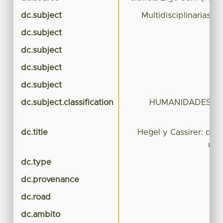
dc.subject
Multidisciplinarias (C
dc.subject
dc.subject
dc.subject
dc.subject
dc.subject.classification
HUMANIDADES Y C
dc.title
Hegel y Cassirer: deb
reli
dc.type
dc.provenance
dc.road
dc.ambito