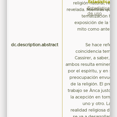
Estadísticas
religión natural, religi
Estadísticas
revelada. Mientras que e
de uso
tematización habr
exposición de la for
mito como antesala
dc.description.abstract
Se hace refere
coincidencia temáti
Cassirer, a saber, en
ambos resulta eminente 
por el espíritu, y en se
preocupación envuelve
de la religión. El pret
trabajo se Ànca justo en
la acepción en torno a 
uno y otro. La t
realidad religiosa del 
se va a desarrollar e