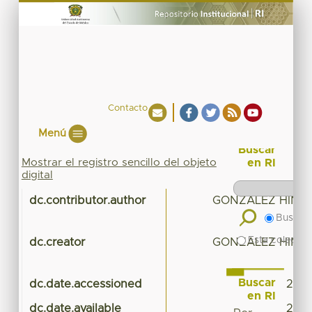
Contacto
Menú
Buscar
Mostrar el registro sencillo del objeto
en RI
digital
dc.contributor.author
GONZALEZ HINO
Buscar 
Esta colecció
dc.creator
GONZALEZ HINO
Buscar
dc.date.accessioned
2016
en RI
dc.date.available
2016