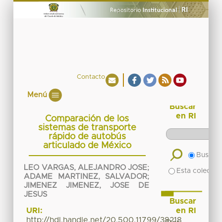
Contacto
Menú
Buscar
en RI
Comparación de los
sistemas de transporte
rápido de autobús
articulado de México
Buscar 
LEO VARGAS, ALEJANDRO JOSE
;
Esta colecció
ADAME MARTINEZ, SALVADOR
;
JIMENEZ JIMENEZ, JOSE DE
JESUS
Buscar
en RI
URI:
http://hdl.handle.net/20.500.11799/38218