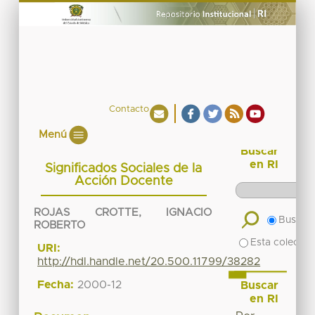
Contacto
Menú
Buscar
en RI
Significados Sociales de la
Acción Docente
ROJAS CROTTE, IGNACIO
Buscar 
ROBERTO
Esta colecció
URI:
http://hdl.handle.net/20.500.11799/38282
Fecha:
2000-12
Buscar
en RI