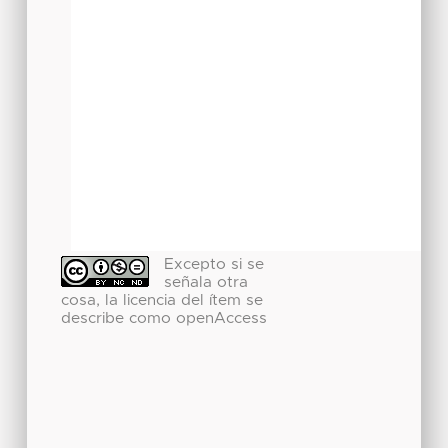
Excepto si se
señala otra
cosa, la licencia del ítem se
describe como openAccess