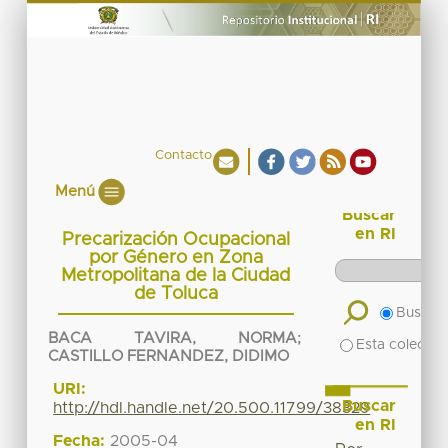
Contacto
Menú
Buscar
en RI
Precarización Ocupacional
por Género en Zona
Metropolitana de la Ciudad
de Toluca
Buscar 
BACA TAVIRA, NORMA
;
Esta colecció
CASTILLO FERNANDEZ, DIDIMO
URI:
Buscar
http://hdl.handle.net/20.500.11799/38329
en RI
Fecha:
2005-04