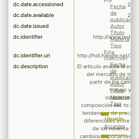
Por
dc.date.accessioned
2016
Fecha
de
dc.date.available
2016
publicación
Autor
dc.date.issued
Título
dc.identifier
http://www.redalyc
Materia
Tipo
Esta
dc.identifier.uri
http://hdl.handle.net/20
colección
Fecha
dc.description
El artículo analiza la est
de
del mercado de traba
publicación
partir de los cambio
Autor
trabajo y la
Título
Materia
ocupaciones. 
Tipo
composición sec to rial
tendencias de precariz
Usuario
diferenciales entre g
Acceder
de los noventa y l
cambios importantes en 