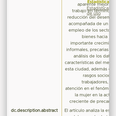
Estadísticas
aparente mejoría 
Estadísticas
trabajo en términos
de uso
reducción del desemple
acompañada de un des
empleo de los sectore
bienes hacia los 
importante crecimient
informales, precarias de 
análisis de los datos
características del merc
esta ciudad, además de 
rasgos sociodem
trabajadores, po
atención en el fenómeno
la mujer en la acti
creciente de precariza
dc.description.abstract
El artículo analiza la est