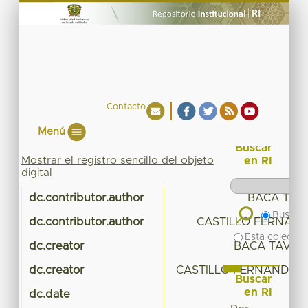
Contacto
Menú
Buscar
Mostrar el registro sencillo del objeto
en RI
digital
dc.contributor.author
BACA TAV
Buscar 
dc.contributor.author
CASTILLO FERNAND
Esta colecció
dc.creator
BACA TAVIRA
dc.creator
CASTILLO FERNANDEZ, 
Buscar
en RI
dc.date