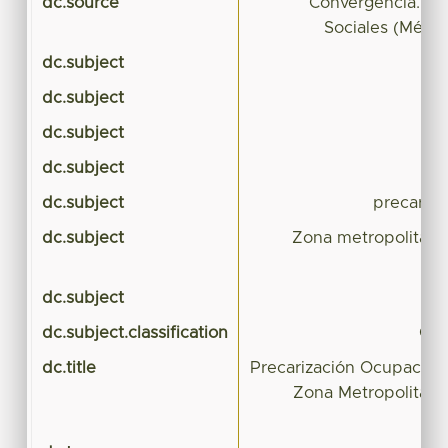
dc.source
Convergencia. Rev
Sociales (Méxic
dc.subject
dc.subject
mer
dc.subject
ca
dc.subject
dc.subject
precariza
dc.subject
Zona metropolitana
dc.subject
dc.subject.classification
CIE
dc.title
Precarización Ocupacion
Zona Metropolitana