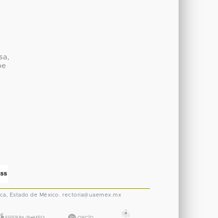
sa,
be
ca, Estado de México.
rectoria@uaemex.mx