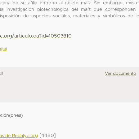
icana no se afilia entorno al objeto maíz. Sin embargo, exist
la investigación biotecnológica del maíz que corresponden
disposición de aspectos sociales, materiales y simbólicos de l
yc.org/articulo.oa?id=10503810
ital
df
Ver documento
cción(ones)
[4450]
das de Redalyc.org