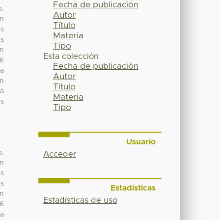
Fecha de publicación
o.
Autor
on
Título
os
Materia
es
Tipo
ón
Esta colección
 6
Fecha de publicación
la
Autor
en
Título
 a
Materia
os
Tipo
Usuario
o.
Acceder
on
os
es
Estadísticas
ón
Estadísticas de uso
 6
la