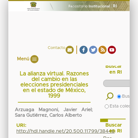
Contacto
Menú
Buscar
en RI
La alianza virtual. Razones
del cambio en las
elecciones presidenciales
en el estado de México,
1999
Buscar 
Esta colecció
Arzuaga Magnoni, Javier Ariel
;
Sara Gutiérrez, Carlos Alberto
Buscar
URI:
en RI
http://hdl.handle.net/20.500.11799/38446