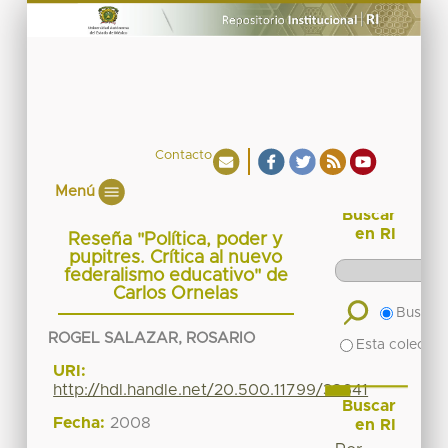
Contacto
Menú
Buscar
en RI
Reseña "Política, poder y
pupitres. Crítica al nuevo
federalismo educativo" de
Carlos Ornelas
Buscar 
ROGEL SALAZAR, ROSARIO
Esta colecció
URI:
http://hdl.handle.net/20.500.11799/38641
Buscar
Fecha:
2008
en RI