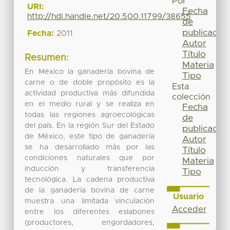
Por
URI:
Fecha
http://hdl.handle.net/20.500.11799/38655
de
publicación
Fecha:
2011
Autor
Título
Resumen:
Materia
En México la ganadería bovina de
Tipo
carne o de doble propósito es la
Esta
actividad productiva más difundida
colección
en el medio rural y se realiza en
Fecha
todas las regiones agroecológicas
de
del país. En la región Sur del Estado
publicación
de México, este tipo de ganadería
Autor
se ha desarrollado más por las
Título
condiciones naturales que por
Materia
inducción y transferencia
Tipo
tecnológica. La cadena productiva
de la ganadería bovina de carne
Usuario
muestra una limitada vinculación
Acceder
entre los diferentes eslabones
(productores, engordadores,