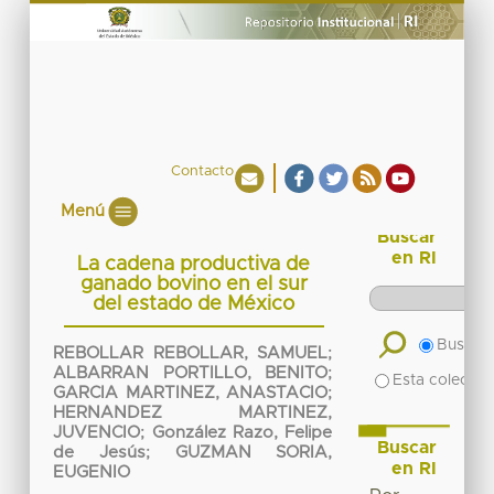
Contacto
Menú
Buscar
en RI
La cadena productiva de
ganado bovino en el sur
del estado de México
Buscar 
REBOLLAR REBOLLAR, SAMUEL
;
ALBARRAN PORTILLO, BENITO
;
Esta colecció
GARCIA MARTINEZ, ANASTACIO
;
HERNANDEZ MARTINEZ,
JUVENCIO
;
González Razo, Felipe
Buscar
de Jesús
;
GUZMAN SORIA,
en RI
EUGENIO