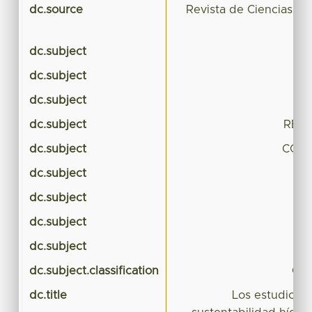
dc.source
Revista de Ciencias Soc
Ri
dc.subject
dc.subject
dc.subject
SU
dc.subject
RECU
dc.subject
CON
dc.subject
dc.subject
dc.subject
dc.subject
dc.subject.classification
CIE
dc.title
Los estudios p