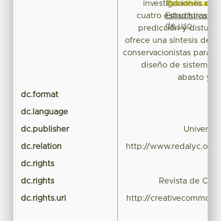
Estadísticas
investigaciones con
Estadísticas
cuatro estructuras: va
de uso
predicción y disturbi
ofrece una síntesis de la
conservacionistas para su
diseño de sistemas 
abasto y c
dc.format
dc.language
dc.publisher
Universid
dc.relation
http://www.redalyc.org/
dc.rights
dc.rights
Revista de Cienc
dc.rights.uri
http://creativecommons.