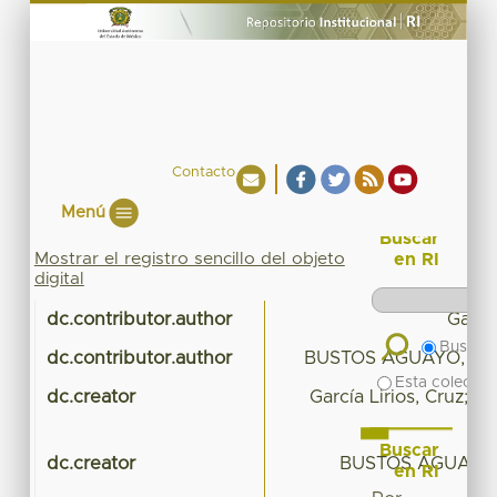
Contacto
Menú
Buscar
Mostrar el registro sencillo del objeto
en RI
digital
dc.contributor.author
García
Buscar 
dc.contributor.author
BUSTOS AGUAYO, J
Esta colecció
dc.creator
García Lirios, Cruz;
Buscar
dc.creator
BUSTOS AGUAYO,
en RI