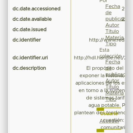
Por
Fecha
dc.date.accessioned
2016
de
publicación
dc.date.available
2016
Autor
dc.date.issued
Título
Materia
dc.identifier
http://www.redalyc
Tipo
Esta
colección
dc.identifier.uri
http://hdl.handle.net/20
Fecha
de
dc.description
El propósito del pre
publicación
exponer la historia, las
Autor
aplicaciones de los estu
Título
en torno a la sustentab
Materia
de sistemas tarifari
Tipo
agua potable. Para 
plantean dos tendencias 
Usuario
cuestión: co
Acceder
comunitarismo