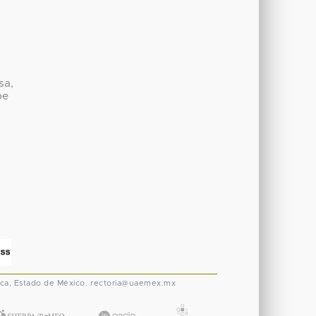
sa,
be
ca, Estado de México.
rectoria@uaemex.mx