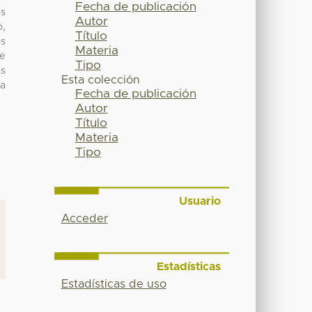
Fecha de publicación
os
Autor
o,
Título
os
Materia
de
Tipo
as
Esta colección
la
Fecha de publicación
Autor
Título
Materia
Tipo
Usuario
Acceder
Estadísticas
Estadísticas de uso