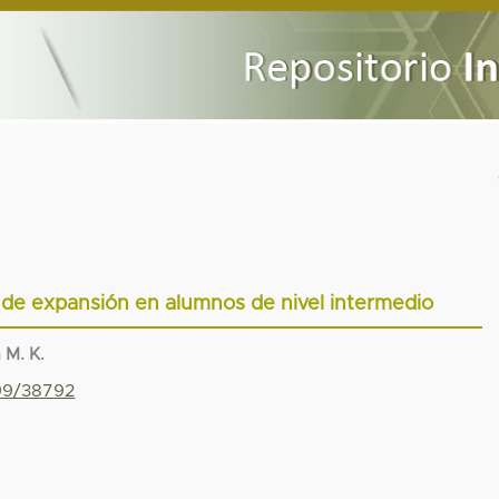
 de expansión en alumnos de nivel intermedio
 M. K.
799/38792