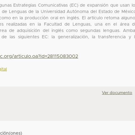
algunas Estrategias Comunicativas (EC) de expansión que usan l
ad de Lenguas de la Universidad Autónoma del Estado de Méxic
como en la producción oral en inglés. El artículo retoma algun
nes realizadas en la Facultad de Lenguas, una en el área 
 área de adquisición del inglés como segundas lenguas. Amb
 de las siguientes EC: la generalización, la transferencia y 
yc.org/articulo.oa?id=28115083002
ital
Ver documento
cción(ones)