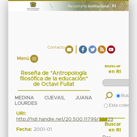
Contacto
Menú
Buscar
en RI
Reseña de "Antropología
filosófica de la educación"
de Octavi Fullat
Buscar 
MEDINA CUEVAS, JUANA
LOURDES
Esta colecció
URI:
http://hdl.handle.net/20.500.11799/38923
Buscar
Fecha:
2001-01
en RI