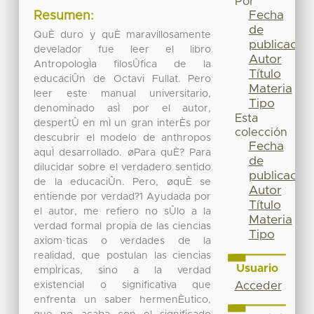
Por
Fecha
Resumen:
de
QuÈ duro y quÈ maravillosamente
publicación
develador fue leer el libro
Autor
AntropologÌa filosÛfica de la
Título
educaciÛn de Octavi Fullat. Pero
Materia
leer este manual universitario,
Tipo
denominado asÌ por el autor,
Esta
despertÛ en mÌ un gran interÈs por
colección
descubrir el modelo de anthropos
Fecha
aquÌ desarrollado. øPara quÈ? Para
de
dilucidar sobre el verdadero sentido
publicación
de la educaciÛn. Pero, øquÈ se
Autor
entiende por verdad?1 Ayudada por
Título
el autor, me refiero no sÛlo a la
Materia
verdad formal propia de las ciencias
Tipo
axiom·ticas o verdades de la
realidad, que postulan las ciencias
Usuario
empÌricas, sino a la verdad
existencial o significativa que
Acceder
enfrenta un saber hermenÈutico,