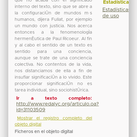
que no acaba con el significado
Estadísticas
interno del texto, sino que se abre a
Estadísticas
la configuraciÛn de mundos m·s
de uso
humanos, dijera Fullat, por ejemplo
un mundo con justicia. Nos acerca
entonces a la fenomenologÌa
hermenÈutica de Paul Ricoeur. Al fin
y al cabo el sentido de un texto es
sentido para una conciencia,
aunque se trate de una conciencia
colectiva. No contentos de la vida,
nos distanciamos de ella a fin de
insuflar significaciÛn a lo vivido. Este
proporcionar significaciÛn no es
tarea individual, sino sociohistÛrica.
Ir a texto completo:
http://www.redalyc.org/articulo.oa?
id=31103509
Mostrar el registro completo del
objeto digital
Ficheros en el objeto digital