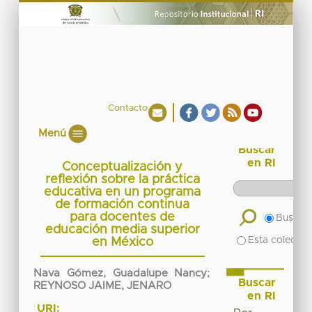
Contacto
Menú
Buscar
en RI
Conceptualización y
reflexión sobre la práctica
educativa en un programa
de formación continua
para docentes de
Buscar 
educación media superior
Esta colecció
en México
Nava Gómez, Guadalupe Nancy
;
Buscar
REYNOSO JAIME, JENARO
en RI
URI: