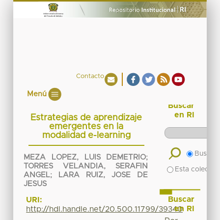
Contacto
Menú
Buscar
en RI
Estrategias de aprendizaje
emergentes en la
modalidad e-learning
Buscar 
MEZA LOPEZ, LUIS DEMETRIO
;
TORRES VELANDIA, SERAFIN
Esta colecció
ANGEL
;
LARA RUIZ, JOSE DE
JESUS
Buscar
URI:
en RI
http://hdl.handle.net/20.500.11799/39340