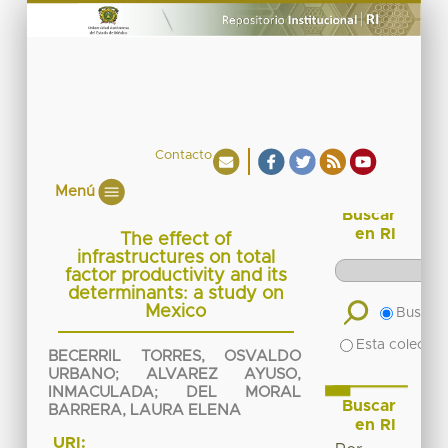
Contacto
Menú
Buscar
en RI
The effect of
infrastructures on total
factor productivity and its
determinants: a study on
Mexico
Buscar 
Esta colecció
BECERRIL TORRES, OSVALDO
URBANO
;
ALVAREZ AYUSO,
INMACULADA
;
DEL MORAL
Buscar
BARRERA, LAURA ELENA
en RI
URI: