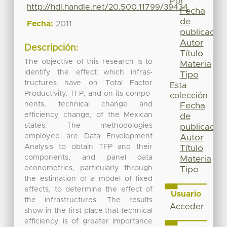
Por
http://hdl.handle.net/20.500.11799/39434
Fecha
de
Fecha:
2011
publicación
Autor
Descripción:
Título
The objective of this research is to
Materia
identify the effect which infras-
Tipo
tructures have on Total Factor
Esta
Productivity, TFP, and on its compo-
colección
nents, technical change and
Fecha
efficiency change, of the Mexican
de
states. The methodologies
publicación
employed are Data Envelopment
Autor
Analysis to obtain TFP and their
Título
components, and panel data
Materia
econometrics, particularly through
Tipo
the estimation of a model of fixed
effects, to determine the effect of
Usuario
the infrastructures. The results
Acceder
show in the first place that technical
efficiency is of greater importance