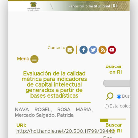
Contacto
Menú
Buscar
en RI
Evaluación de la calidad
métrica para indicadores
de capital intelectual
generados a partir de
bases estadísticas
Buscar 
Esta colecció
NAVA ROGEL, ROSA MARIA
;
Mercado Salgado, Patricia
Buscar
URI:
en RI
http://hdl.handle.net/20.500.11799/39446