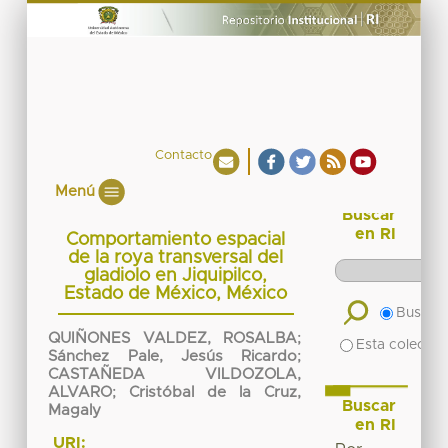
Contacto
Menú
Buscar
en RI
Comportamiento espacial
de la roya transversal del
gladiolo en Jiquipilco,
Estado de México, México
Buscar 
QUIÑONES VALDEZ, ROSALBA
;
Esta colecció
Sánchez Pale, Jesús Ricardo
;
CASTAÑEDA VILDOZOLA,
ALVARO
;
Cristóbal de la Cruz,
Buscar
Magaly
en RI
URI: