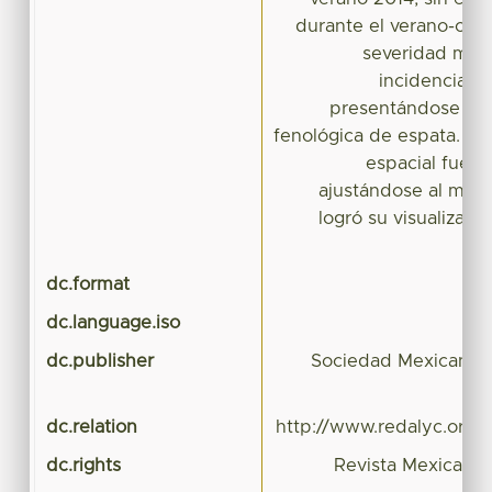
durante el verano-oto
severidad media
incidencias d
presentándose a pa
fenológica de espata. E
espacial fue d
ajustándose al mode
logró su visualizaci
dc.format
dc.language.iso
dc.publisher
Sociedad Mexicana d
dc.relation
http://www.redalyc.org/r
dc.rights
Revista Mexicana 