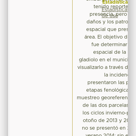
Estadísticas
tenido reportes n
Estadísticas
presencia, pero se
de uso
daños y los patrones
espacial que presen
área. El objetivo del
fue determinar el
espacial de la roy
gladiolo en el municipio
visualizarlo a través de
la incidencia
presentaron las plan
etapas fenológicas, 
muestreo georeferencia
de las dos parcelas e
los ciclos invierno-pr
otoño de 2013 y 2014
no se presentó en 2013
verano 2014; sin em