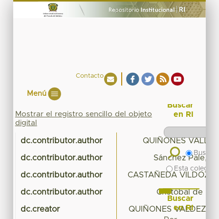
Contacto
Menú
Buscar
Mostrar el registro sencillo del objeto
en RI
digital
dc.contributor.author
QUIÑONES VALDEZ
Buscar 
dc.contributor.author
Sánchez Pale, Je
Esta colecció
dc.contributor.author
CASTAÑEDA VILDOZOL
dc.contributor.author
Cristóbal de la 
Buscar
en RI
dc.creator
QUIÑONES VALDEZ, RO