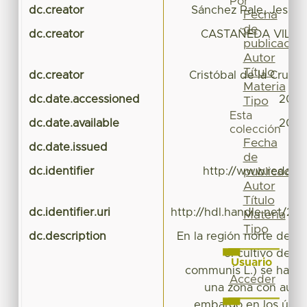
Por
dc.creator
Sánchez Pale, Jesús 
Fecha
de
dc.creator
CASTAÑEDA VILDO
publicación
Autor
Título
dc.creator
Cristóbal de la Cruz,
Materia
dc.date.accessioned
2016
Tipo
Esta
dc.date.available
2016
colección
Fecha
dc.date.issued
de
dc.identifier
http://www.redalyc.
publicación
Autor
Título
dc.identifier.uri
http://hdl.handle.net/20
Materia
Tipo
dc.description
En la región norte del 
el cultivo de gl
Usuario
communis L.) se ha c
Acceder
una zona con ausen
embargo en los últim