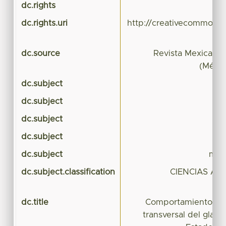
dc.rights
dc.rights.uri
http://creativecommons.
dc.source
Revista Mexicana 
(Méxic
dc.subject
dc.subject
dc.subject
dc.subject
dc.subject
map
dc.subject.classification
CIENCIAS AG
dc.title
Comportamiento espa
transversal del gladio