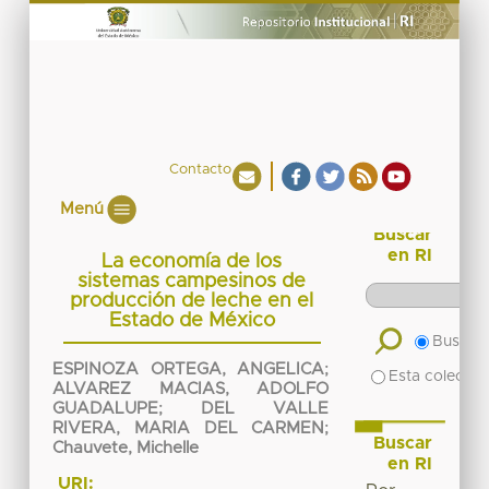
Contacto
Menú
Buscar
en RI
La economía de los
sistemas campesinos de
producción de leche en el
Estado de México
Buscar 
ESPINOZA ORTEGA, ANGELICA
;
Esta colecció
ALVAREZ MACIAS, ADOLFO
GUADALUPE
;
DEL VALLE
RIVERA, MARIA DEL CARMEN
;
Buscar
Chauvete, Michelle
en RI
URI: