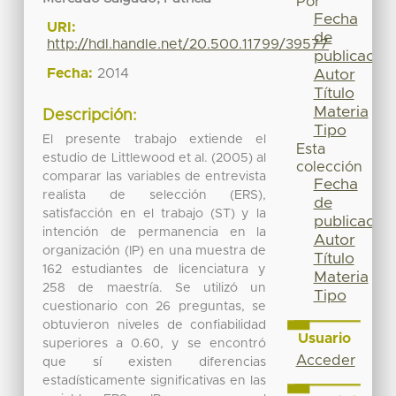
Por
Fecha
URI:
de
http://hdl.handle.net/20.500.11799/39577
publicación
Fecha:
2014
Autor
Título
Materia
Descripción:
Tipo
El presente trabajo extiende el
Esta
estudio de Littlewood et al. (2005) al
colección
comparar las variables de entrevista
Fecha
realista de selección (ERS),
de
satisfacción en el trabajo (ST) y la
publicación
intención de permanencia en la
Autor
organización (IP) en una muestra de
Título
162 estudiantes de licenciatura y
Materia
258 de maestría. Se utilizó un
Tipo
cuestionario con 26 preguntas, se
obtuvieron niveles de confiabilidad
Usuario
superiores a 0.60, y se encontró
Acceder
que sí existen diferencias
estadísticamente significativas en las