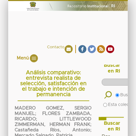
Contacto
Menú
Buscar
en RI
Análisis comparativo:
entrevista realista de
selección, satisfacción en
el trabajo e intención de
permanencia
Buscar 
Esta colecció
MADERO GOMEZ, SERGIO
MANUEL
;
FLORES ZAMBADA,
RICARDO
;
LITTLEWOOD
Buscar
ZIMMERMAN, HERMAN FRANK
;
en RI
Castañeda Ríos, Antonio
;
Mercado Salgado, Patricia