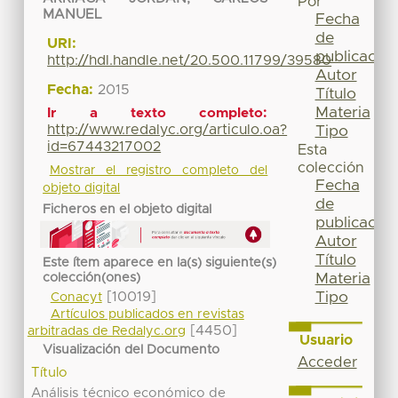
Por
MANUEL
Fecha
de
URI:
publicación
http://hdl.handle.net/20.500.11799/39580
Autor
Fecha:
2015
Título
Materia
Ir a texto completo:
http://www.redalyc.org/articulo.oa?
Tipo
id=67443217002
Esta
colección
Mostrar el registro completo del
Fecha
objeto digital
de
Ficheros en el objeto digital
publicación
Autor
Título
Este ítem aparece en la(s) siguiente(s)
Materia
colección(ones)
[10019]
Tipo
Conacyt
Artículos publicados en revistas
[4450]
arbitradas de Redalyc.org
Usuario
Visualización del Documento
Acceder
Título
Análisis técnico económico de