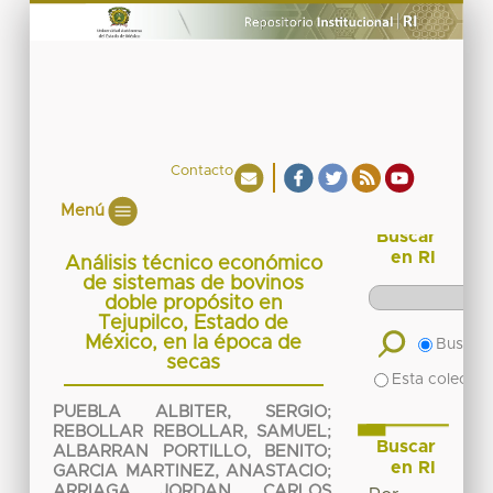
Contacto
Menú
Buscar
en RI
Análisis técnico económico
de sistemas de bovinos
doble propósito en
Tejupilco, Estado de
México, en la época de
Buscar 
secas
Esta colecció
PUEBLA ALBITER, SERGIO
;
REBOLLAR REBOLLAR, SAMUEL
;
Buscar
ALBARRAN PORTILLO, BENITO
;
en RI
GARCIA MARTINEZ, ANASTACIO
;
ARRIAGA JORDAN, CARLOS