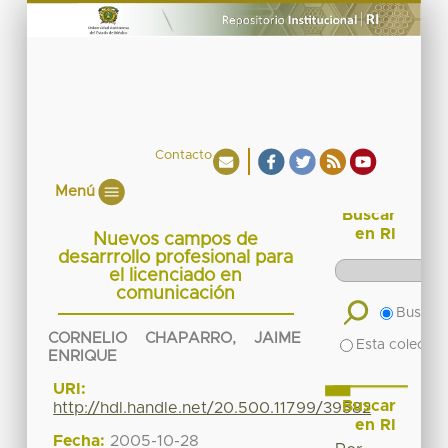
Contacto
Menú
Buscar
en RI
Nuevos campos de
desarrrollo profesional para
el licenciado en
comunicación
Buscar 
CORNELIO CHAPARRO, JAIME
Esta colecció
ENRIQUE
URI:
Buscar
http://hdl.handle.net/20.500.11799/39582
en RI
Fecha:
2005-10-28