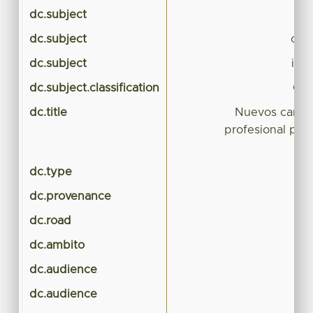
dc.subject
dc.subject
cam
dc.subject
inte
dc.subject.classification
CIE
dc.title
Nuevos campo
profesional para
dc.type
dc.provenance
dc.road
dc.ambito
dc.audience
dc.audience