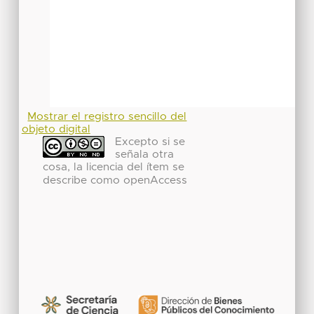
Mostrar el registro sencillo del
objeto digital
Excepto si se
señala otra
cosa, la licencia del ítem se
describe como openAccess