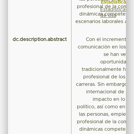
Estadísticas
profesional de la comun
Estadísticas
dinámicas competencia
de uso
escenarios laborales ant
dc.description.abstract
Con el incremento d
comunicación en los últ
se han venid
oportunidade
tradicionalmente han 
profesional de los e
carreras. Sin embargo, 
internacional de la 
impacto en lo soc
político, así como en la 
las personas, empieza
profesional de la comun
dinámicas competencia