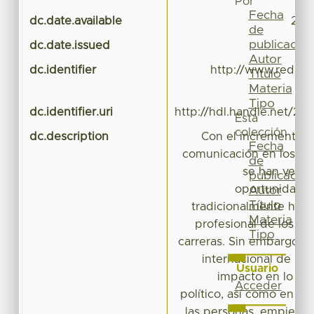
Por
Fecha
dc.date.available
2016
de
publicación
dc.date.issued
Autor
dc.identifier
http://www.redalyc
Título
Materia
Tipo
dc.identifier.uri
http://hdl.handle.net/20
Esta
colección
dc.description
Con el incremento d
Fecha
comunicación en los últ
de
se han venid
publicación
oportunidade
Autor
Título
tradicionalmente han 
Materia
profesional de los e
Tipo
carreras. Sin embargo, 
internacional de la 
Usuario
impacto en lo soc
Acceder
político, así como en la 
las personas, empieza