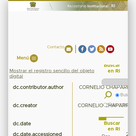
Contacto
Menú
Buscar
Mostrar el registro sencillo del objeto
en RI
digital
dc.contributor.author
CORNELIO CHAPARRO,
Buscar 
Esta colecció
dc.creator
CORNELIO CHAPARRO, 
Buscar
dc.date
en RI
dc.date.accessioned
2016