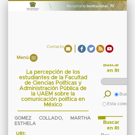
Contacto
Menú
Buscar
en RI
La percepción de los
estudiantes de la Facultad
de Ciencias Políticas y
Administración Pública de
la UAEM sobre la
Buscar 
comunicación política en
Esta colecció
México
GOMEZ COLLADO, MARTHA
Buscar
ESTHELA
en RI
URI: