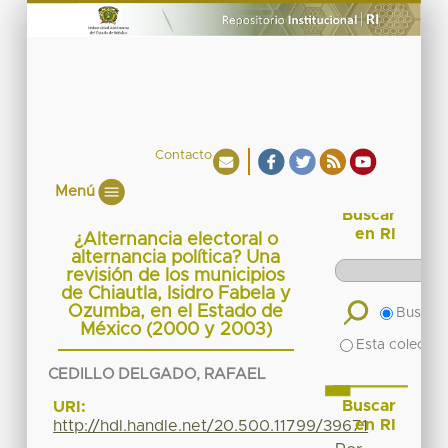
Contacto
Menú
Buscar
en RI
¿Alternancia electoral o
alternancia política? Una
revisión de los municipios
de Chiautla, Isidro Fabela y
Ozumba, en el Estado de
Buscar 
México (2000 y 2003)
Esta colecció
CEDILLO DELGADO, RAFAEL
Buscar
URI:
en RI
http://hdl.handle.net/20.500.11799/39671